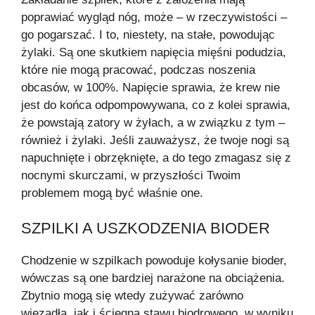
poprawiać wygląd nóg, może – w rzeczywistości –
go pogarszać. I to, niestety, na stałe, powodując
żylaki. Są one skutkiem napięcia mięśni podudzia,
które nie mogą pracować, podczas noszenia
obcasów, w 100%. Napięcie sprawia, że krew nie
jest do końca odpompowywana, co z kolei sprawia,
że powstają zatory w żyłach, a w związku z tym –
również i żylaki. Jeśli zauważysz, że twoje nogi są
napuchnięte i obrzęknięte, a do tego zmagasz się z
nocnymi skurczami, w przyszłości Twoim
problemem mogą być właśnie one.
SZPILKI A USZKODZENIA BIODER
Chodzenie w szpilkach powoduje kołysanie bioder,
wówczas są one bardziej narażone na obciążenia.
Zbytnio mogą się wtedy zużywać zarówno
więzadła, jak i ścięgna stawu biodrowego, w wyniku