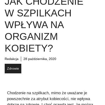
JAK CHODZENIE
W SZPILKACH
WPŁYWA NA
ORGANIZM
KOBIETY?
Redakcja
28 października, 2020
Zdrowie
Chodzenie na szpilkach, mimo że uważane je
powszechnie za atrybut kobiecości, nie wpływa
dobrze na zdrowie. I choć prawdą jest, że można