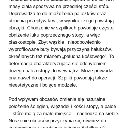
masy ciała spoczywa na przedniej części stóp.
Doprowadza to do miażdżenia paliczków oraz
utrudnia przepływ krwi, w wyniku czego powstają
obrzęki. Chodzenie w szpilkach powoduje często
obniżenie łuku poprzecznego stopy, a więc
płaskostopie. Zbyt wąskie i nieodpowiednio
wyprofilowane buty bywają przyczyną haluksów,
określanych też mianem „palucha koślawego”. To
deformacja charakteryzująca się odchyleniem
dużego palca stopy do wewnątrz. Może prowadzić
ona nawet do operacji. Szpilki powodują także
nieestetyczne i bolące modzele.
Pod wpływem obcasów zmienia się naturalne
położenie ścięgien, więzadeł i kości stopy, a palce
– które mają za mało miejsca – nachodzą na siebie.
Noszenie obcasów przyczynia się również do
usztywnienia i zgrubienia ścięgna Achillesa (a