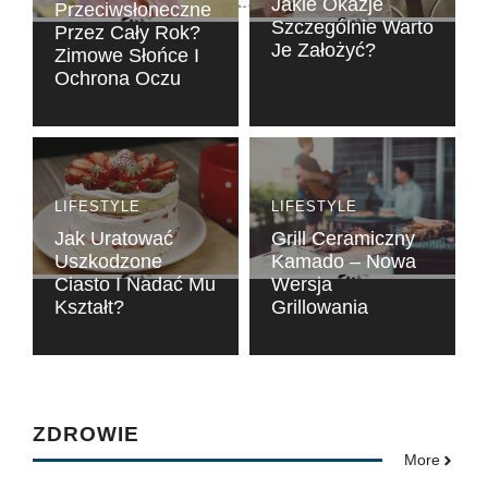
Jakie Okazje
Przeciwsłoneczne
Szczególnie Warto
Przez Cały Rok?
Je Założyć?
Zimowe Słońce I
Ochrona Oczu
LIFESTYLE
LIFESTYLE
Jak Uratować
Grill Ceramiczny
Uszkodzone
Kamado – Nowa
Ciasto I Nadać Mu
Wersja
Kształt?
Grillowania
ZDROWIE
More