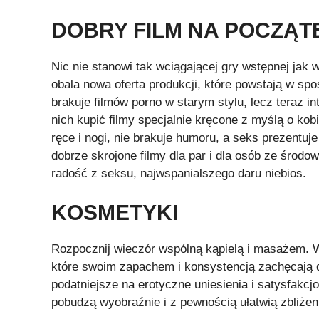
DOBRY FILM NA POCZĄT
Nic nie stanowi tak wciągającej gry wstępnej jak 
obala nowa oferta produkcji, które powstają w s
brakuje filmów porno w starym stylu, lecz teraz 
nich kupić filmy specjalnie kręcone z myślą o ko
ręce i nogi, nie brakuje humoru, a seks prezentuje
dobrze skrojone filmy dla par i dla osób ze środ
radość z seksu, najwspanialszego daru niebios.
KOSMETYKI
Rozpocznij wieczór wspólną kąpielą i masażem. W
które swoim zapachem i konsystencją zachęcają d
podatniejsze na erotyczne uniesienia i satysfakc
pobudzą wyobraźnie i z pewnością ułatwią zbliżen