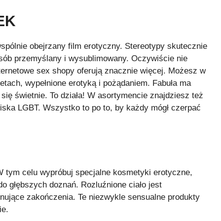
EK
wspólnie obejrzany film erotyczny. Stereotypy skutecznie
posób przemyślany i wysublimowany. Oczywiście nie
internetowe sex shopy oferują znacznie więcej. Możesz w
bietach, wypełnione erotyką i pożądaniem. Fabuła ma
 się świetnie. To działa! W asortymencie znajdziesz też
owiska LGBT. Wszystko to po to, by każdy mógł czerpać
 tym celu wypróbuj specjalne kosmetyki erotyczne,
o głębszych doznań. Rozluźnione ciało jest
jonujące zakończenia. Te niezwykle sensualne produkty
ie.