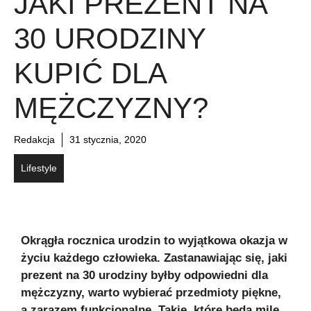
JAKI PREZENT NA
30 URODZINY
KUPIĆ DLA
MĘŻCZYZNY?
Redakcja
31 stycznia, 2020
Lifestyle
Okrągła rocznica urodzin to wyjątkowa okazja w
życiu każdego człowieka. Zastanawiając się, jaki
prezent na 30 urodziny byłby odpowiedni dla
mężczyzny, warto wybierać przedmioty piękne,
a zarazem funkcjonalne. Takie, które będą mile