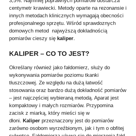
3,5%. Najmniej poprawnych pomiarów dostarcza
centymetr krawiecki. Metody oparte na rezonansie i
innych metodach klinicznych wymagają obecności
profesjonalnego sprzętu. Wśród sprawdoznych
domowych metod najwyższą dokładnością
pomiarów cieszy się
kaliper
.
KALIPER – CO TO JEST?
Określany również jako fałdomierz, służy do
wykonywania pomiarów poziomu tkanki
tłuszczowej. Ze względu na dużą łatwość
stosowania oraz bardzo dużą dokładność pomiarów
– jest najczęściej wybieraną metodą. Aparat jest
kompaktowy i małych rozmiarów. Przypomina
zacisk z miarką, który mieści się w
dłoni.
Kaliper
przeznaczony jest do pomiarów
zarówno osobom wyrzeźbionym, jak i tym o obfitej
sylwetce. Fałdomierza używa się do mierzenia fałd